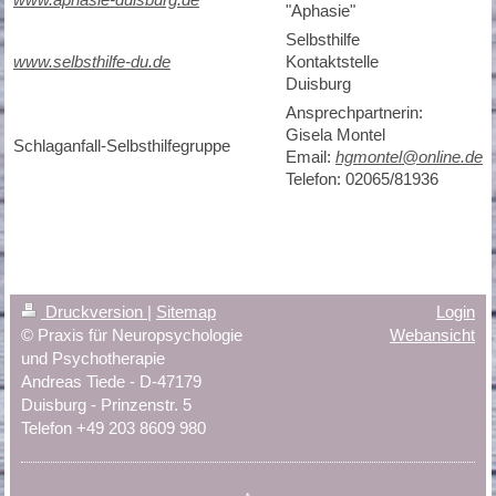
"Aphasie"
Selbsthilfe
www.selbsthilfe-du.de
Kontaktstelle
Duisburg
Ansprechpartnerin:
Gisela Montel
Schlaganfall-Selbsthilfegruppe
Email:
hgmontel@online.de
Telefon: 02065/81936
Druckversion
|
Sitemap
Login
© Praxis für Neuropsychologie
Webansicht
und Psychotherapie
Andreas Tiede - D-47179
Duisburg - Prinzenstr. 5
Telefon +49 203 8609 980
↑