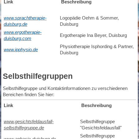
Link
Beschreibung
www.sprachtherapie-
Logopädie Oehm & Sommer,
duisburg.de
Duisburg
www.ergotherapie-
Ergotherapie Ina Beyer, Duisburg
duisburg.com
Physiotherapie Isphording & Partner,
www.
ipphysio.de
Duisburg
Selbsthilfegruppen
Selbsthilfegruppe und Kontaktinformationen zu verschiedenen
Bereichen finden Sie hier:
Link
Beschreibung
www.gesichtsfeldausfall-
Selbsthilfegruppe
selbsthilfegruppe.de
"Gesichtsfeldausfall"
Selbsthilfegruppe
www.aphasie-duisburg.de