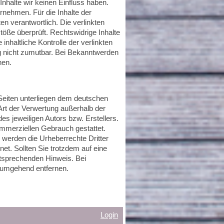
Inhalte wir keinen Einfluss haben.
rnehmen. Für die Inhalte der
ten verantwortlich. Die verlinkten
̈ße überprüft. Rechtswidrige Inhalte
nhaltliche Kontrolle der verlinkten
ng nicht zumutbar. Bei Bekanntwerden
nen.
 Seiten unterliegen dem deutschen
 Art der Verwertung außerhalb der
s jeweiligen Autors bzw. Erstellers.
kommerziellen Gebrauch gestattet.
, werden die Urheberrechte Dritter
et. Sollten Sie trotzdem auf eine
tsprechenden Hinweis. Bei
 umgehend entfernen.
Login