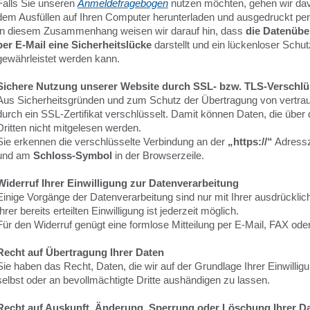
Falls Sie unseren
Anmeldefragebogen
nutzen möchten, gehen wir dav
dem Ausfüllen auf Ihren Computer herunterladen und ausgedruckt pe
In diesem Zusammenhang weisen wir darauf hin, dass
die Datenüb
per E-Mail eine Sicherheitslücke
darstellt und ein lückenloser Schut
gewährleistet werden kann.
Sichere Nutzung unserer Website durch SSL- bzw. TLS-Verschl
Aus Sicherheitsgründen und zum Schutz der Übertragung von vertraul
durch ein SSL-Zertifikat verschlüsselt. Damit können Daten, die über
Dritten nicht mitgelesen werden.
Sie erkennen die verschlüsselte Verbindung an der
„https://“
Adressz
und am
Schloss-Symbol
in der Browserzeile.
Widerruf Ihrer Einwilligung zur Datenverarbeitung
Einige Vorgänge der Datenverarbeitung sind nur mit Ihrer ausdrücklich
Ihrer bereits erteilten Einwilligung ist jederzeit möglich.
Für den Widerruf genügt eine formlose Mitteilung per E-Mail, FAX oder
Recht auf Übertragung Ihrer Daten
Sie haben das Recht, Daten, die wir auf der Grundlage Ihrer Einwilligu
selbst oder an bevollmächtigte Dritte aushändigen zu lassen.
Recht auf Auskunft, Änderung, Sperrung oder Löschung Ihrer D