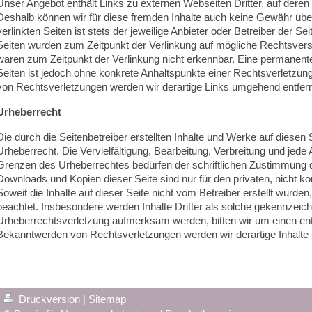
Unser Angebot enthält Links zu externen Webseiten Dritter, auf deren 
Deshalb können wir für diese fremden Inhalte auch keine Gewähr übe
verlinkten Seiten ist stets der jeweilige Anbieter oder Betreiber der Sei
Seiten wurden zum Zeitpunkt der Verlinkung auf mögliche Rechtsversto
waren zum Zeitpunkt der Verlinkung nicht erkennbar. Eine permanente i
Seiten ist jedoch ohne konkrete Anhaltspunkte einer Rechtsverletzu
von Rechtsverletzungen werden wir derartige Links umgehend entfer
Urheberrecht
Die durch die Seitenbetreiber erstellten Inhalte und Werke auf diesen
Urheberrecht. Die Vervielfältigung, Bearbeitung, Verbreitung und jede
Grenzen des Urheberrechtes bedürfen der schriftlichen Zustimmung de
Downloads und Kopien dieser Seite sind nur für den privaten, nicht 
Soweit die Inhalte auf dieser Seite nicht vom Betreiber erstellt wurden
beachtet. Insbesondere werden Inhalte Dritter als solche gekennzeichn
Urheberrechtsverletzung aufmerksam werden, bitten wir um einen en
Bekanntwerden von Rechtsverletzungen werden wir derartige Inhalte
Druckversion
|
Sitemap