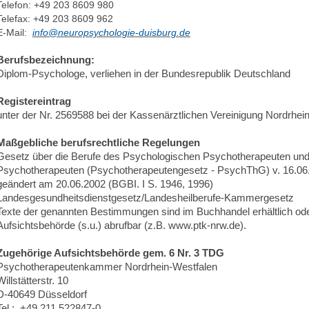
Telefon: +49
203 8609 980
Telefax: +49
203 8609 962
E-Mail:
info@neuropsychologie-duisburg.de
Berufsbezeichnung:
Diplom-Psychologe, verliehen in der Bundesrepublik Deutschland
Registereintrag
unter der Nr. 2569588 bei der Kassenärztlichen Vereinigung Nordrhei
Maßgebliche berufsrechtliche Regelungen
Gesetz über die Berufe des Psychologischen Psychotherapeuten und
Psychotherapeuten (Psychotherapeutengesetz - PsychThG) v. 16.06.1
geändert am 20.06.2002 (BGBI. I S. 1946, 1996)
Landesgesundheitsdienstgesetz/Landesheilberufe-Kammergesetz
Texte der genannten Bestimmungen sind im Buchhandel erhältlich oder
Aufsichtsbehörde (s.u.) abrufbar (z.B. www.ptk-nrw.de).
Zugehörige Aufsichtsbehörde gem. 6 Nr. 3 TDG
Psychotherapeutenkammer Nordrhein-Westfalen
Willstätterstr. 10
D-40649 Düsseldorf
Tel.: +49 211 522847-0